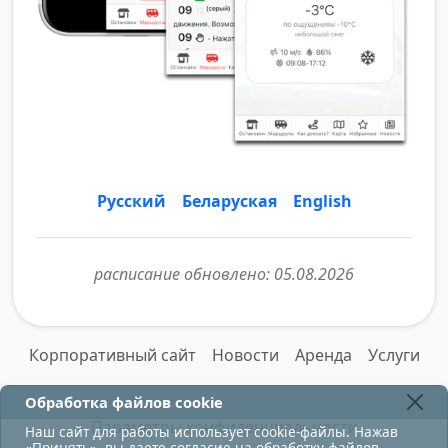
Русский
Беларуская
English
расписание обновлено:
05.08.2026
Корпоративный сайт
Новости
Аренда
Услуги
Контакты
Пригородный транспорт
Обработка файлов cookie
Параметры конфиденциальности
Наш сайт для работы использует cookie-файлы. Нажав
«Принять», вы даете согласие на обработку файлов