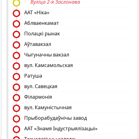
Вулiца 2-я Заслонава
ААТ «Ніка»
Аблваенкамат
Полацкі рынак
Аўтавакзал
Чыгуначны вакзал
вул. Камсамольская
Ратуша
вул. Савецкая
Філармонія
вул. Камуністычная
Прыборабудаўнічы завод
ААТ «Знамя Індустрыялізацыі»