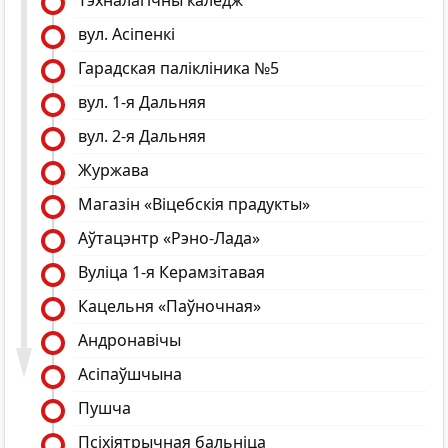
Тэхналагічны каледж
вул. Асіпенкі
Гарадская палiклiника №5
вул. 1-я Дальняя
вул. 2-я Дальняя
Журжава
Магазiн «Вiцебскiя прадукты»
Аўтацэнтр «Рэно-Лада»
Вуліца 1-я Керамзітавая
Кацельня «Паўночная»
Андронавічы
Асіпаўшчына
Пушча
Псіхіятрычная бальніца