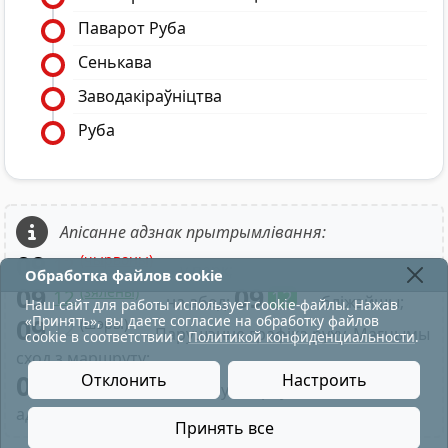
Паварот Руба
Сенькава
Заводакіраўніцтва
Руба
Апісанне адзнак прытрымлівання:
09
(чырвоны)
12
- у парк;
Обработка файлов cookie
09
09
(зялёны)
12
12
- на абед;
- бліжэйшы;
Наш сайт для работы использует cookie-файлы. Нажав
«Принять», вы даете согласие на обработку файлов
09
(шэры)
12
- Парушэнне графіка руху. Магчымы
cookie в соответствии с
Политикой конфиденциальности
.
сход з маршруту;
09
Отклонить
Настроить
- Націск на хвіліну адпраўлення
адлюстроўвае час па рэйсе маршруту;
Принять все