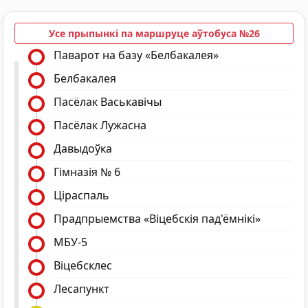
Усе прыпынкі па маршруце аўтобуса №26
Паварот на базу «Белбакалея»
Белбакалея
Пасёлак Васькавічы
Пaсёлaк Лужасна
Давыдоўка
Гімназія № 6
Ціраспаль
Прадпрыемства «Вiцебскiя пад'ёмнiкi»
МБУ-5
Віцебсклес
Лесапункт