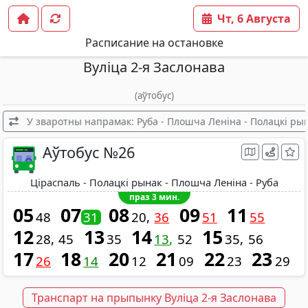
Чт, 6 Августа
Расписание на остановке
Вулiца 2-я Заслонава
(аўтобус)
У зваротны напрамак: Руба - Плошча Леніна - Полацкі рын
Аўтобус №26
Ціраспаль - Полацкі рынак - Плошча Леніна - Руба
праз 3 мин.
05
07
08
09
11
48
31
20
36
51
55
12
13
14
15
28
45
35
13
52
35
56
17
18
20
21
22
23
26
14
12
09
23
29
Транспарт на прыпынку Вулiца 2-я Заслонава