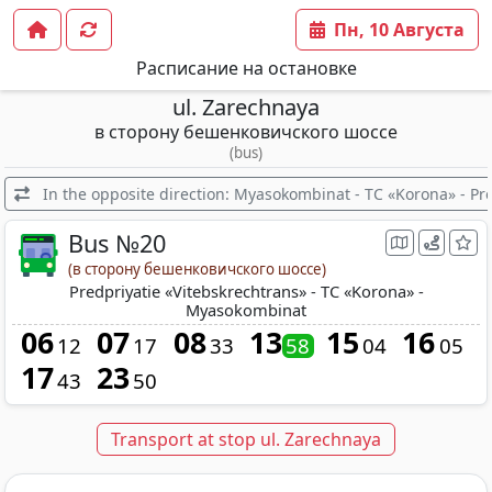
Пн, 10 Августа
Расписание на остановке
ul. Zarechnaya
в сторону бешенковичского шоссе
(bus)
In the opposite direction: Myasokombinat - TC «Korona» - Pr
Bus №20
(в сторону бешенковичского шоссе)
Predpriyatie «Vitebskrechtrans» - TC «Korona» -
Myasokombinat
06
07
08
13
15
16
12
17
33
58
04
05
17
23
43
50
Transport at stop ul. Zarechnaya