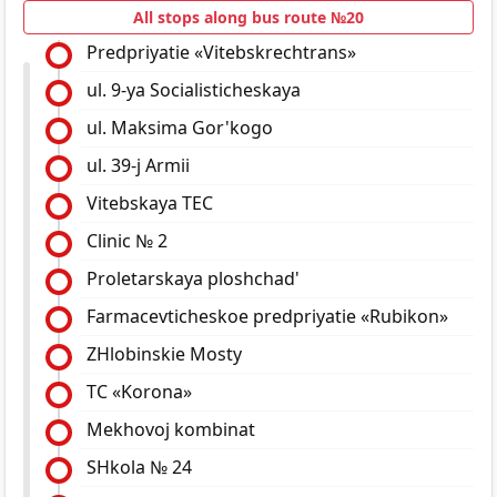
All stops along bus route №20
Predpriyatie «Vitebskrechtrans»
ul. 9-ya Socialisticheskaya
ul. Maksima Gor'kogo
ul. 39-j Armii
Vitebskaya TEC
Clinic № 2
Proletarskaya ploshchad'
Farmacevticheskoe predpriyatie «Rubikon»
ZHlobinskie Mosty
TC «Korona»
Mekhovoj kombinat
SHkola № 24