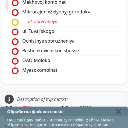
Mekhovoj kombinat
Mikrorajon «Zelyonyj gorodok»
ul. Zarechnaya
ul. Tuval'skogo
Ochistnye sooruzheniya
Beshenkovichskoe shosse
OAO Moloko
Myasokombinat
Description of trip marks:
09
09
(red)
(green)
12
12
- to depot;
- to lunch;
Обработка файлов cookie
09
12
- nearest;
Наш сайт для работы использует cookie-файлы. Нажав
«Принять», вы даете согласие на обработку файлов
09
(gray)
12