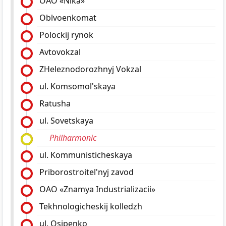
OAO «Nika»
Oblvoenkomat
Polockij rynok
Avtovokzal
ZHeleznodorozhnyj Vokzal
ul. Komsomol'skaya
Ratusha
ul. Sovetskaya
Philharmonic
ul. Kommunisticheskaya
Priborostroitel'nyj zavod
OAO «Znamya Industrializacii»
Tekhnologicheskij kolledzh
ul. Osipenko