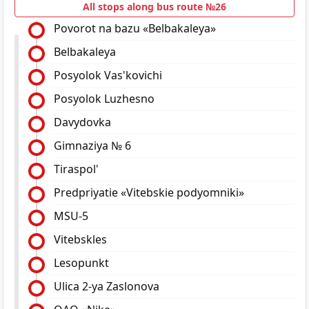
All stops along bus route №26
Povorot na bazu «Belbakaleya»
Belbakaleya
Posyolok Vas'kovichi
Posyolok Luzhesno
Davydovka
Gimnaziya № 6
Tiraspol'
Predpriyatie «Vitebskie podyomniki»
MSU-5
Vitebskles
Lesopunkt
Ulica 2-ya Zaslonova