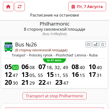
Пт, 7 Августа
Расписание на остановке
Philharmonic
В сторону смоленской площади
(bus, trolleybus)
Bus №26
(В сторону смоленской площади)
Tiraspol' - Polockij rynok - Ploshchad' Lenina - Ruba
in 41 мин.
05
06
07
08
10
50
08
18
32
49
40
40
12
13
15
16
17
47
05
55
11
55
15
31
20
21
22
23
30
29
41
47
Transport at stop Philharmonic