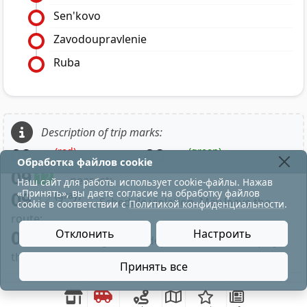
Sen'kovo
Zavodoupravlenie
Ruba
Description of trip marks:
09
09
(red)
(green)
12
12
- to depot;
- to lunch;
Обработка файлов cookie
09
12
- nearest;
Наш сайт для работы использует cookie-файлы. Нажав
«Принять», вы даете согласие на обработку файлов
09
(gray)
12
- Schedule violation. May leave the
cookie в соответствии с
Политикой конфиденциальности
.
route;
09
Отклонить
Настроить
- Clicking on the departure minute displays
the time along the route trip;
Принять все