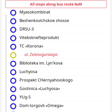
All stops along bus route №49
Myasokombinat
Beshenkovichskoe shosse
DRSU-3
Vitebsknefteprodukt
TC «Korona»
ul. Zelenogurskaya
Biblioteka im. Lyn'kova
Luchyosa
Prospekt CHernyahovskogo
Gostinica «Luchyosa»
YUg-5
Dom torgovli «Omega»