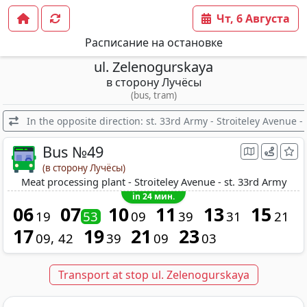
Чт, 6 Августа
Расписание на остановке
ul. Zelenogurskaya
в сторону Лучёсы
(bus, tram)
In the opposite direction: st. 33rd Army - Stroiteley Avenue 
Bus №49
(в сторону Лучёсы)
Meat processing plant - Stroiteley Avenue - st. 33rd Army
in 24 мин.
06
07
10
11
13
15
19
53
09
39
31
21
17
19
21
23
09
42
39
09
03
Transport at stop ul. Zelenogurskaya