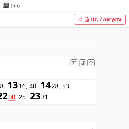
Info
Пт, 7 Августа
13
14
8
16
40
28
53
22
23
00
25
31