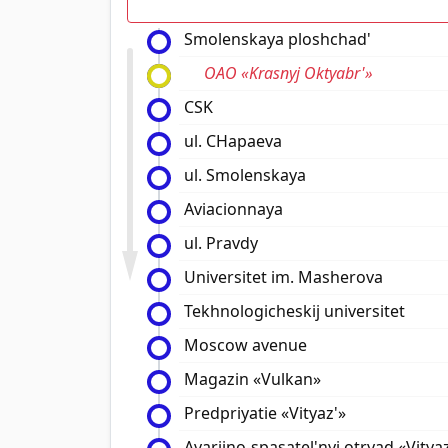
Smolenskaya ploshchad'
OAO «Krasnyj Oktyabr'»
CSK
ul. CHapaeva
ul. Smolenskaya
Aviacionnaya
ul. Pravdy
Universitet im. Masherova
Tekhnologicheskij universitet
Moscow avenue
Magazin «Vulkan»
Predpriyatie «Vityaz'»
Avarijno-spasatel'nyj otryad «Vitya