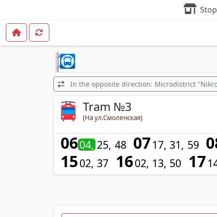
Stop
In the opposite direction: Microdistrict "Nik
Tram №3
(На ул.Смоленская)
06
07
0
04
25
48
17
31
59
15
16
17
02
37
02
13
50
1