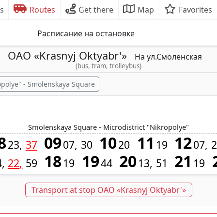
s
Routes
Get there
Map
Favorites
Расписание на остановке
OAO «Krasnyj Oktyabr'»
На ул.Смоленская
(bus, tram, trolleybus)
ropolye" - Smolenskaya Square
Smolenskaya Square - Microdistrict "Nikropolye"
8
09
10
11
12
23
37
07
30
20
19
07
2
18
19
20
21
4
22
59
19
44
13
51
19
Transport at stop OAO «Krasnyj Oktyabr'»