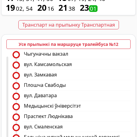
19
20
21
23
02
54
16
38
01
Транспарт на прыпынку Транспартная
Усе прыпынкі па маршруце тралейбуса №12
Чыгуначны вакзал
вул. Камсамольская
вул. Замкавая
Плошча Свабоды
вул. Даватара
Медыцынскі ўніверсітэт
Праспект Люднікава
вул. Смаленская