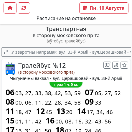
Пн, 10 Августа
Расписание на остановке
Транспартная
в сторону московского пр-та
(аўтобус, тралейбус)
У зваротны напрамак: вул. 33-й Арміі - вул.Церашковай -
Тралейбус №12
(в сторону московского пр-та)
Чыгуначны вакзал - вул. Церашковай - вул. 33-й Арміі
праз 1 ч. 5 м.
06
07
03
27
33
38
42
53
59
05
27
52
08
09
00
06
11
22
28
34
58
33
11
12
13
14
18
47
45
20
17
34
46
15
16
01
11
42
00
08
16
32
43
56
17
18
13
31
41
50
07
19
24
46