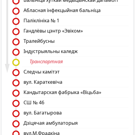
Бальніца хуткай медыцынскай дапамогі
Абласная інфекцыйная бальніца
Паліклініка № 1
Гандлёвы цэнтр «Эвiком»
Тралейбусны
Індустрыяльны каледж
Транспартная
Следчы камітэт
вул. Караткевіча
Кандытарская фабрыка «Віцьба»
СШ № 46
вул. Багатырова
Дзіцячая амбулаторыя
вул.М.Фрадкіна