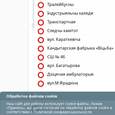
Тралейбусны
Індустрыяльны каледж
Транспартная
Следчы камітэт
вул. Караткевіча
Кандытарская фабрыка «Віцьба»
СШ № 46
вул. Багатырова
Дзіцячая амбулаторыя
вул.М.Фрадкіна
Обработка файлов cookie
Наш сайт для работы использует cookie-файлы. Нажав
«Принять», вы даете согласие на обработку файлов cookie в
Апісанне адзнак прытрымлівання:
соответствии с
Политикой конфиденциальности
.