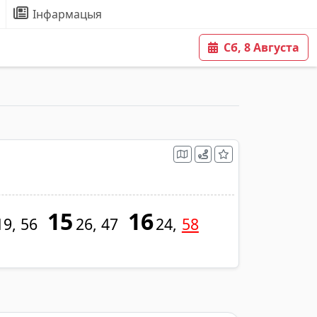
Інфармацыя
Сб, 8 Августа
15
16
19
56
26
47
24
58