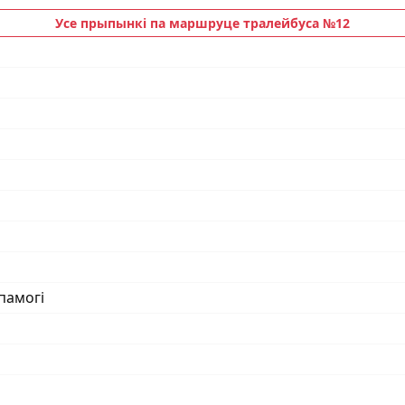
Усе прыпынкі па маршруце тралейбуса №12
памогі