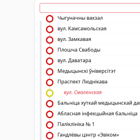
Чыгуначны вакзал
вул. Камсамольская
вул. Замкавая
Плошча Свабоды
вул. Даватара
Медыцынскі ўніверсітэт
Праспект Люднікава
вул. Смаленская
Бальніца хуткай медыцынскай да
Абласная інфекцыйная бальніца
Паліклініка № 1
Гандлёвы цэнтр «Эвiком»