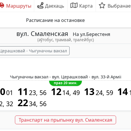
Маршруты
Даехаць
Карта
Выбранае
Расписание на остановке
вул. Смаленская
На ул.Берестеня
(аўтобус, трамвай, тралейбус)
л.Церашковай - Чыгуначны вакзал
Чыгуначны вакзал - вул. Церашковай - вул. 33-й Арміі
праз 20 мин.
10
11
12
13
14
01
23
56
14
49
24
59
22
2
32
34
56
Транспарт на прыпынку вул. Смаленская