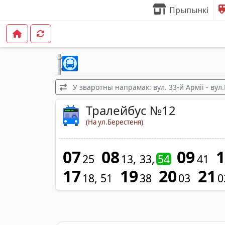
Прыпынкі
У зваротны напрамак: вул. 33-й Арміі - ву
Тралейбус №12
(На ул.Берестеня)
07
08
09
25
13
33
54
41
17
19
20
21
18
51
38
03
0