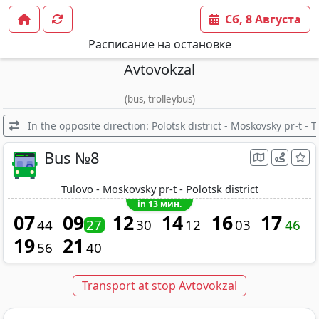
Сб, 8 Августа
Расписание на остановке
Avtovokzal
(bus, trolleybus)
In the opposite direction: Polotsk district - Moskovsky pr-t - T
Bus №8
Tulovo - Moskovsky pr-t - Polotsk district
in 13 мин.
07
09
12
14
16
17
44
27
30
12
03
46
19
21
56
40
Transport at stop Avtovokzal