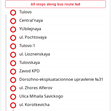
All stops along bus route №8
Tulovo
Central'naya
YUbilejnaya
ul. Pochtovaya
Tulovo-1
ul. Lioznenskaya
Tulovskaya
Zavod KPD
Dorozhno-ekspluatacionnoe upravlenie №31
ul. Zhores Alferov
Ulica Mihaila Savickogo
ul. Korotkevicha