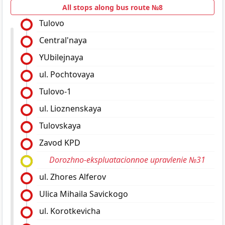
All stops along bus route №8
Tulovo
Central'naya
YUbilejnaya
ul. Pochtovaya
Tulovo-1
ul. Lioznenskaya
Tulovskaya
Zavod KPD
Dorozhno-ekspluatacionnoe upravlenie №31
ul. Zhores Alferov
Ulica Mihaila Savickogo
ul. Korotkevicha