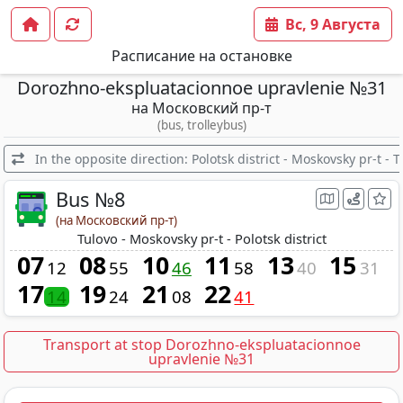
Вс, 9 Августа
Расписание на остановке
Dorozhno-ekspluatacionnoe upravlenie №31
на Московский пр-т
(bus, trolleybus)
In the opposite direction: Polotsk district - Moskovsky pr-t - T
Bus №8
(на Московский пр-т)
Tulovo - Moskovsky pr-t - Polotsk district
07
08
10
11
13
15
12
55
46
58
40
31
17
19
21
22
14
24
08
41
Transport at stop Dorozhno-ekspluatacionnoe
upravlenie №31