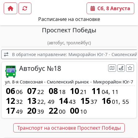
Сб, 8 Августа
Расписание на остановке
Проспект Победы
(автобус, троллейбус)
В обратное направление: Микрорайон Юг-7 - Смоленский р
Автобус №18
ул. 8-я Совхозная - Смоленский рынок - Микрорайон Юг-7
06
07
08
10
11
06
22
18
21
04
11
12
13
14
15
16
32
22
49
43
37
01
55
17
20
22
00
49
39
00
10
Транспорт на остановке Проспект Победы