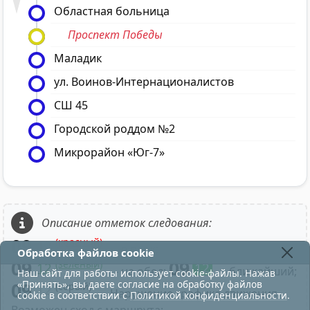
Областная больница
Проспект Победы
Маладик
ул. Воинов-Интернационалистов
СШ 45
Городской роддом №2
Микрорайон «Юг-7»
Описание отметок следования:
09
(красный)
12
- в парк;
Обработка файлов cookie
09
09
(зелёный)
12
12
- на обед;
- ближайший;
Наш сайт для работы использует cookie-файлы. Нажав
«Принять», вы даете согласие на обработку файлов
09
(серый)
12
- Нарушение графика движения.
cookie в соответствии с
Политикой конфиденциальности
.
Возможен сход с маршрута;