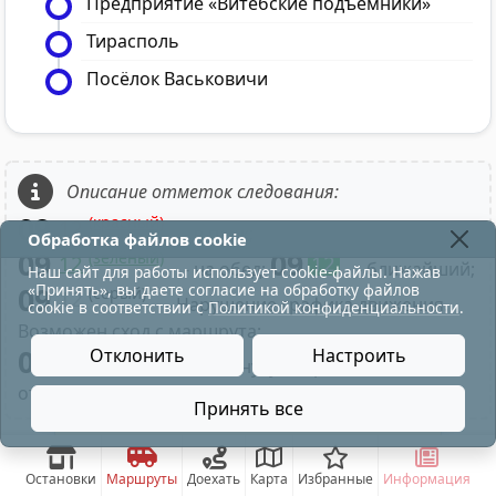
Предприятие «Витебские подъёмники»
Тирасполь
Посёлок Васьковичи
Описание отметок следования:
09
(красный)
12
- в парк;
Обработка файлов cookie
09
09
(зелёный)
12
12
- на обед;
- ближайший;
Наш сайт для работы использует cookie-файлы. Нажав
«Принять», вы даете согласие на обработку файлов
09
(серый)
12
- Нарушение графика движения.
cookie в соответствии с
Политикой конфиденциальности
.
Возможен сход с маршрута;
09
Отклонить
Настроить
- Нажатие на минуту отправления
отображает время по рейсу маршрута;
Принять все
движение трамваев по ул.М. Горького восстановле
Остановки
Маршруты
Доехать
Карта
Избранные
Информация