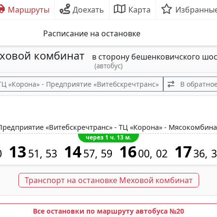
Маршруты
Доехать
Карта
Избранны
Расписание на остановке
ховой комбинат
в сторону бешенковичского шос
(автобус)
ТЦ «Корона» - Предприятие «Витебскречтранс»
В обратное
Предприятие «Витебскречтранс» - ТЦ «Корона» - Мясокомбина
через 1 ч. 13 м.
13
14
16
17
0
51
53
57
59
00
02
36
3
Транспорт на остановке Меховой комбинат
Все остановки по маршруту автобуса №20