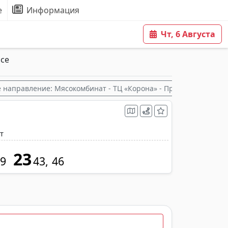
е
Информация
Чт, 6 Августа
се
 направление: Мясокомбинат - ТЦ «Корона» - Предприятие «Ви
т
23
9
43
46