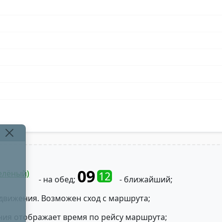
09
елёный)
12
- на обед;
- ближайший;
движения. Возможен сход с маршрута;
ния отображает время по рейсу маршрута;