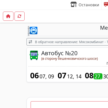
Остановки
Ме
В обратное направление: Мясокомбинат - 
Автобус №20
(в сторону бешенковичского шоссе)
06
07
08
07
09
12
14
27
3