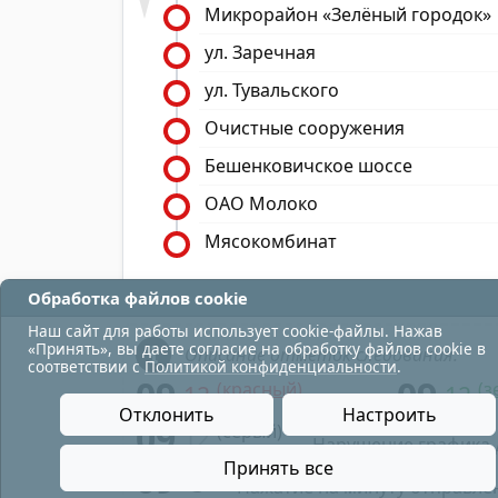
Микрорайон «Зелёный городок»
ул. Заречная
ул. Тувальского
Очистные сооружения
Бешенковичское шоссе
ОАО Молоко
Мясокомбинат
Обработка файлов cookie
Наш сайт для работы использует cookie-файлы. Нажав
«Принять», вы даете согласие на обработку файлов cookie в
Описание отметок следования:
соответствии с
Политикой конфиденциальности
.
09
09
(красный)
(з
12
12
- в парк;
Отклонить
Настроить
09
(серый)
12
- Нарушение графика 
09
Принять все
- Нажатие на минуту отправле