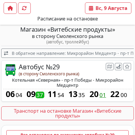
Вс, 9 Августа
Расписание на остановке
Магазин «Витебские продукты»
в сторону Смоленского рынка
(автобус, троллейбус)
В обратное направление: Микрорайон Медцентр - пр-т По
Автобус №29
(в сторону Смоленского рынка)
Котельная «Северная» - пр-т Победы - Микрорайон
Медцентр
06
09
11
13
20
22
04
37
54
35
01
00
Транспорт на остановке Магазин «Витебские
продукты»
Все остановки по маршруту автобуса №29