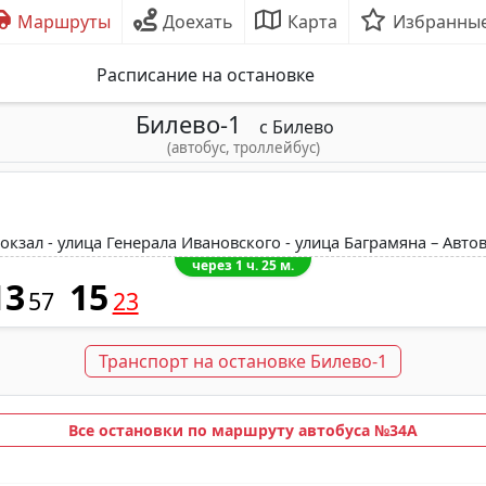
Маршруты
Доехать
Карта
Избранны
Расписание на остановке
Билево-1
с Билево
(автобус, троллейбус)
окзал - улица Генерала Ивановского - улица Баграмяна – Авто
через 1 ч. 25 м.
13
15
57
23
Транспорт на остановке Билево-1
Все остановки по маршруту автобуса №34A