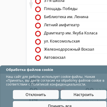
31-я школа
Площадь Победы
Библиотека им. Ленина
Летний амфитеатр
Драмтеатр им. Якуба Коласа
ул. Комсомольская
Железнодорожный Вокзал
Автовокзал
Обработка файлов cookie
Наш сайт для работы использует cookie-файлы. Нажав
«Принять», вы даете согласие на обработку файлов cookie в
Описание отметок следования:
соответствии с
Политикой конфиденциальности
.
09
09
(красный)
(з
12
12
- в парк;
Отклонить
Настроить
09
(серый)
12
- Нарушение графика 
Принять все