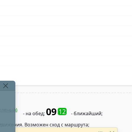
09
елёный)
12
- на обед;
- ближайший;
движения. Возможен сход с маршрута;