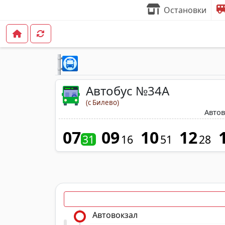
Остановки
Автобус №34A
(с Билево)
Автов
07
09
10
12
31
16
51
28
Автовокзал