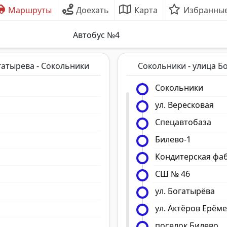
Маршруты
Доехать
Карта
Избранны
Автобус №4
гатырева - Сокольники
Сокольники - улица Б
Сокольники
ул. Вересковая
Спецавтобаза
Билево-1
Кондитерская фа
СШ № 46
ул. Богатырёва
ул. Актёров Ерём
поселок Билево