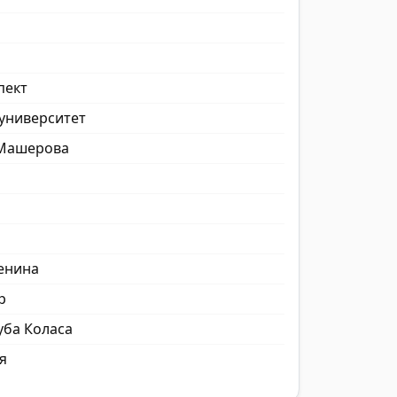
пект
университет
 Машерова
енина
р
уба Коласа
я