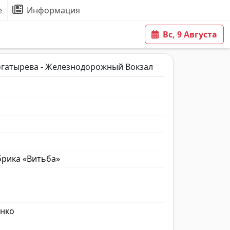
е
Информация
Вс, 9 Августа
огатырева - Железнодорожный Вокзал
брика «Витьба»
енко