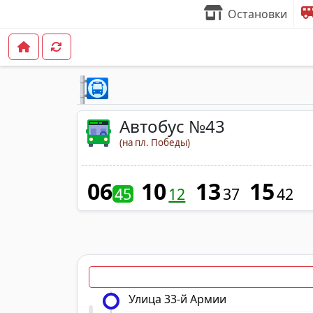
Остановки
Автобус №43
(на пл. Победы)
06
10
13
15
45
12
37
42
Улица 33-й Армии