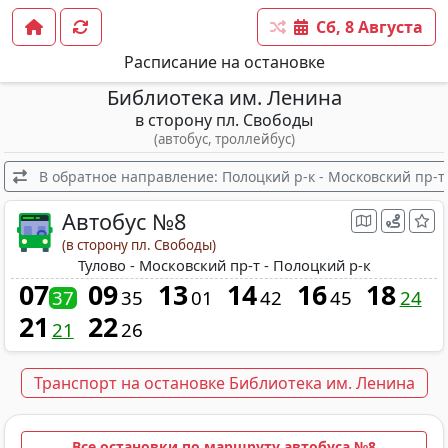
Сб, 8 Августа
Расписание на остановке
Библиотека им. Ленина
в сторону пл. Свободы
(автобус, троллейбус)
В обратное направление: Полоцкий р-к - Московский пр-т 
Автобус №8
(в сторону пл. Свободы)
Тулово - Московский пр-т - Полоцкий р-к
07
09
13
14
16
18
37
35
01
42
45
24
21
22
21
26
Транспорт на остановке Библиотека им. Ленина
Все остановки по маршруту автобуса №8