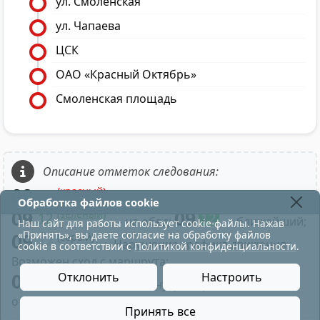
ул. Смоленская
ул. Чапаева
ЦСК
ОАО «Красный Октябрь»
Смоленская площадь
Описание отметок следования:
09
(красный)
12
- в парк;
Обработка файлов cookie
09
09
(зелёный)
12
12
- на обед;
- ближайший;
Наш сайт для работы использует cookie-файлы. Нажав
«Принять», вы даете согласие на обработку файлов
09
(серый)
12
- Нарушение графика движения.
cookie в соответствии с
Политикой конфиденциальности
.
Возможен сход с маршрута;
09
Отклонить
Настроить
- Нажатие на минуту отправления
отображает время по рейсу маршрута;
Принять все
остановка движения трамваев по Московскому про