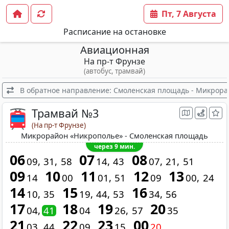
Пт, 7 Августа
Расписание на остановке
Авиационная
На пр-т Фрунзе
(автобус, трамвай)
В обратное направление: Смоленская площадь - Микрора
Трамвай №3
(На пр-т Фрунзе)
Микрорайон «Никрополье» - Смоленская площадь
через 9 мин.
06
07
08
09
31
58
14
43
07
21
51
09
10
11
12
13
14
00
01
51
09
00
24
14
15
16
10
35
19
44
53
34
56
17
18
19
20
04
41
04
26
57
35
21
22
23
00
03
44
09
15
20