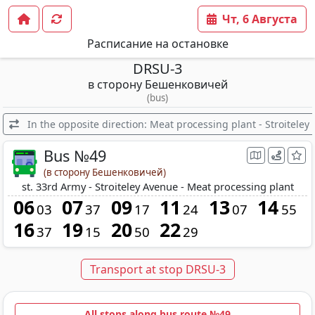
Чт, 6 Августа
Расписание на остановке
DRSU-3
в сторону Бешенковичей
(bus)
In the opposite direction: Meat processing plant - Stroiteley
Bus №49
(в сторону Бешенковичей)
st. 33rd Army - Stroiteley Avenue - Meat processing plant
06
07
09
11
13
14
03
37
17
24
07
55
16
19
20
22
37
15
50
29
Transport at stop DRSU-3
All stops along bus route №49