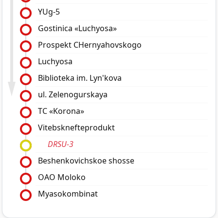
YUg-5
Gostinica «Luchyosa»
Prospekt CHernyahovskogo
Luchyosa
Biblioteka im. Lyn'kova
ul. Zelenogurskaya
TC «Korona»
Vitebsknefteprodukt
DRSU-3
Beshenkovichskoe shosse
OAO Moloko
Myasokombinat