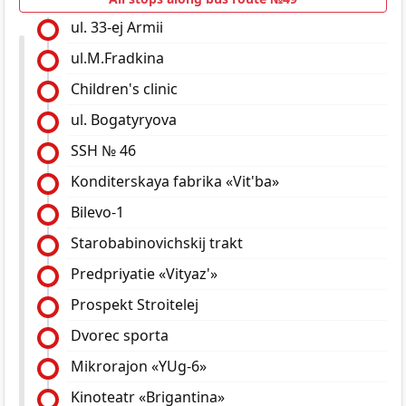
ul. 33-ej Armii
ul.M.Fradkina
Children's clinic
ul. Bogatyryova
SSH № 46
Konditerskaya fabrika «Vit'ba»
Bilevo-1
Starobabinovichskij trakt
Predpriyatie «Vityaz'»
Prospekt Stroitelej
Dvorec sporta
Mikrorajon «YUg-6»
Kinoteatr «Brigantina»