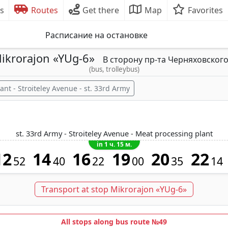
s
Routes
Get there
Map
Favorites
Расписание на остановке
ikrorajon «YUg-6»
В сторону пр-та Черняховског
(bus, trolleybus)
ant - Stroiteley Avenue - st. 33rd Army
st. 33rd Army - Stroiteley Avenue - Meat processing plant
in 1 ч. 15 м.
12
14
16
19
20
22
52
40
22
00
35
14
Transport at stop Mikrorajon «YUg-6»
All stops along bus route №49