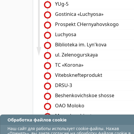
YUg-5
Gostinica «Luchyosa»
Prospekt CHernyahovskogo
Luchyosa
Biblioteka im. Lyn'kova
ul. Zelenogurskaya
TC «Korona»
Vitebsknefteprodukt
DRSU-3
Beshenkovichskoe shosse
OAO Moloko
Myasokombinat
Обработка файлов cookie
Наш сайт для работы использует cookie-файлы. Нажав
«Принять», вы даете согласие на обработку файлов cookie в