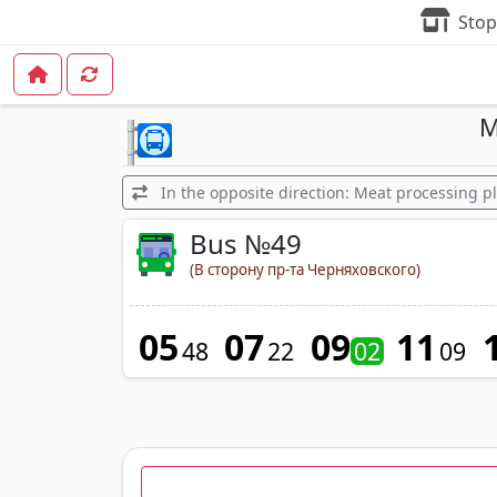
Stop
M
In the opposite direction: Meat processing pl
Bus №49
(В сторону пр-та Черняховского)
05
07
09
11
48
22
02
09