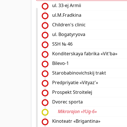
ul. 33-ej Armii
ul.M.Fradkina
Children's clinic
ul. Bogatyryova
SSH № 46
Konditerskaya fabrika «Vit'ba»
Bilevo-1
Starobabinovichskij trakt
Predpriyatie «Vityaz'»
Prospekt Stroitelej
Dvorec sporta
Mikrorajon «YUg-6»
Kinoteatr «Brigantina»