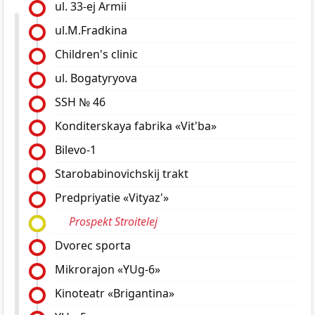
ul. 33-ej Armii
ul.M.Fradkina
Children's clinic
ul. Bogatyryova
SSH № 46
Konditerskaya fabrika «Vit'ba»
Bilevo-1
Starobabinovichskij trakt
Predpriyatie «Vityaz'»
Prospekt Stroitelej
Dvorec sporta
Mikrorajon «YUg-6»
Kinoteatr «Brigantina»