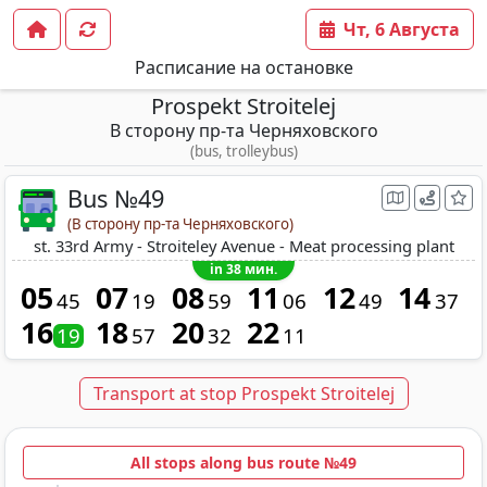
Чт, 6 Августа
Расписание на остановке
Prospekt Stroitelej
В сторону пр-та Черняховского
(bus, trolleybus)
Bus №49
(В сторону пр-та Черняховского)
st. 33rd Army - Stroiteley Avenue - Meat processing plant
in 38 мин.
05
07
08
11
12
14
45
19
59
06
49
37
16
18
20
22
19
57
32
11
Transport at stop Prospekt Stroitelej
All stops along bus route №49