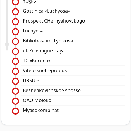
YUg-5
Gostinica «Luchyosa»
Prospekt CHernyahovskogo
Luchyosa
Biblioteka im. Lyn'kova
ul. Zelenogurskaya
TC «Korona»
Vitebsknefteprodukt
DRSU-3
Beshenkovichskoe shosse
OAO Moloko
Myasokombinat