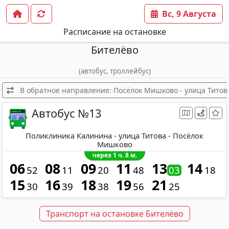
Вс, 9 Августа
Расписание на остановке
Бителёво
(автобус, троллейбус)
В обратное направление: Посёлок Мишково - улица Титов
Автобус №13
Поликлиника Калинина - улица Титова - Посёлок
Мишково
через 1 ч. 8 м.
06
08
09
11
13
14
52
11
20
48
03
18
15
16
18
19
21
30
39
38
56
25
Транспорт на остановке Бителёво