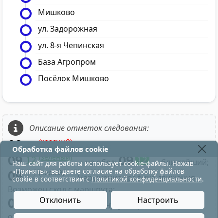
Мишково
ул. Задорожная
ул. 8-я Чепинская
База Агропром
Посёлок Мишково
Описание отметок следования:
09
(красный)
12
- в парк;
Обработка файлов cookie
09
09
(зелёный)
12
12
- на обед;
- ближайший;
Наш сайт для работы использует cookie-файлы. Нажав
«Принять», вы даете согласие на обработку файлов
09
(серый)
12
- Нарушение графика движения.
cookie в соответствии с
Политикой конфиденциальности
.
Возможен сход с маршрута;
09
Отклонить
Настроить
- Нажатие на минуту отправления
отображает время по рейсу маршрута;