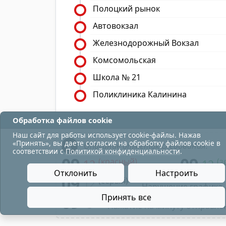
Полоцкий рынок
Автовокзал
Железнодорожный Вокзал
Комсомольская
Школа № 21
Поликлиника Калинина
Обработка файлов cookie
Наш сайт для работы использует cookie-файлы. Нажав
«Принять», вы даете согласие на обработку файлов cookie в
Описание отметок следования:
соответствии с
Политикой конфиденциальности
.
09
09
(красный)
(з
12
12
- в парк;
Отклонить
Настроить
09
(серый)
12
- Нарушение графика 
09
Принять все
- Нажатие на минуту отправле