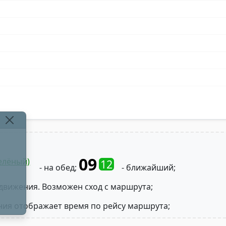
09
елёный)
12
- на обед;
- ближайший;
движения. Возможен сход с маршрута;
ния отображает время по рейсу маршрута;