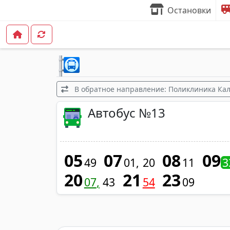
Остановки
В обратное направление: Поликлиника Кал
Автобус №13
05
07
08
09
49
01
20
11
3
20
21
23
07
43
54
09