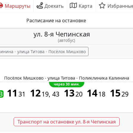
Маршруты
Доехать
Карта
Избранны
Расписание на остановке
ул. 8-я Чепинская
(автобус)
инина - улица Титова - Посёлок Мишково
Посёлок Мишково - улица Титова - Поликлиника Калинина
через 30 мин.
11
12
13
14
15
3
31
19
43
20
18
29
Транспорт на остановке ул. 8-я Чепинская