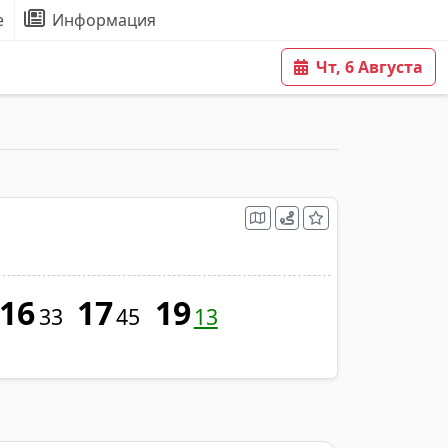
е
Информация
Чт, 6 Августа
16
17
19
33
45
13