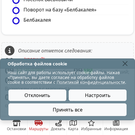
Поворот на базу «Белбакалея»
Белбакалея
Описание отметок следования:
09
(красный)
12
- в парк;
Обработка файлов cookie
09
09
(зелёный)
12
12
- на обед;
- ближайший;
Наш сайт для работы использует cookie-файлы. Нажав
«Принять», вы даете согласие на обработку файлов
09
(серый)
12
- Нарушение графика движения.
cookie в соответствии с
Политикой конфиденциальности
.
Возможен сход с маршрута;
09
Отклонить
Настроить
- Нажатие на минуту отправления
отображает время по рейсу маршрута;
Принять все
Остановки
Маршруты
Доехать
Карта
Избранные
Информация