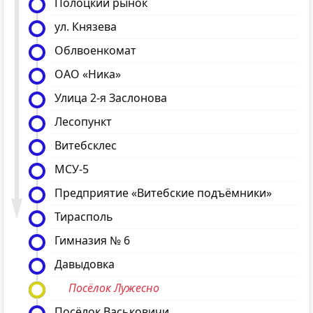
Полоцкий рынок
ул. Князева
Облвоенкомат
ОАО «Ника»
Улица 2-я Заслонова
Лесопункт
Витебсклес
МСУ-5
Предприятие «Витебские подъёмники»
Тирасполь
Гимназия № 6
Давыдовка
Посёлок Лужесно
Посёлок Васьковичи