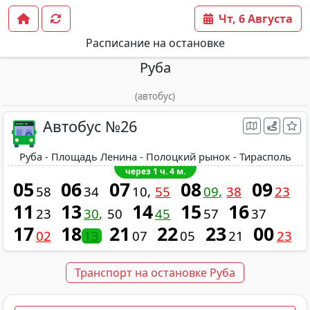
Чт, 6 Августа
Расписание на остановке
Руба
(автобус)
Автобус №26
Руба - Площадь Ленина - Полоцкий рынок - Тирасполь
через 1 ч. 4 м.
05
06
07
08
09
58
34
10
55
09
38
23
11
13
14
15
16
23
30
50
45
57
37
17
18
21
22
23
00
02
13
07
05
21
23
Транспорт на остановке Руба