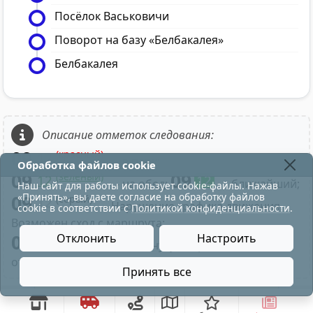
Посёлок Васьковичи
Поворот на базу «Белбакалея»
Белбакалея
Описание отметок следования:
09
(красный)
12
- в парк;
Обработка файлов cookie
09
09
(зелёный)
12
12
- на обед;
- ближайший;
Наш сайт для работы использует cookie-файлы. Нажав
«Принять», вы даете согласие на обработку файлов
09
(серый)
12
- Нарушение графика движения.
cookie в соответствии с
Политикой конфиденциальности
.
Возможен сход с маршрута;
09
Отклонить
Настроить
- Нажатие на минуту отправления
отображает время по рейсу маршрута;
Принять все
движение трамваев по ул.М. Горького восстановле