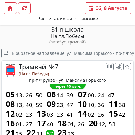
Сб, 8 Августа
Расписание на остановке
31-я школа
На пл.Победы
(автобус, трамвай)
В обратное направление: ул. Максима Горького - пр-т Фру
Трамвай №7
(На пл.Победы)
пр-т Фрунзе - ул. Максима Горького
через 46 мин.
05
06
07
13
26
50
14
39
00
24
47
08
09
10
11
13
40
59
23
47
10
36
38
12
13
14
15
02
23
03
23
41
02
26
42
16
17
18
20
01
27
40
01
26
12
53
21
22
23
25
11
57
23