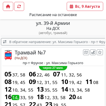
Вс, 9 Августа
Расписание на остановке
ул. 39-й Армии
На ДСК
(автобус, трамвай)
В обратное направление: ул. Максима Горького - пр-т Фру
Трамвай №7
(На ДСК)
пр-т Фрунзе - ул. Максима Горького
через 27 мин.
05
06
07
37
58
22
46
11
32
56
08
09
10
11
19
45
12
31
55
19
42
08
12
13
14
10
34
55
35
55
13
34
58
16
18
20
14
33
59
12
33
58
44
21
22
23
25
57
43
29
55