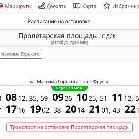
Маршруты
Доехать
Карта
Избранны
Расписание на остановке
Пролетарская площадь
С ДСК
(автобус, трамвай)
 Максима Горького
ул. Максима Горького - пр-т Фрунзе
через 19 мин.
08
09
10
11
8
12
35
59
26
25
51
12
5
17
19
20
21
22
7
16
02
38
14
01
43
Транспорт на остановке Пролетарская площадь