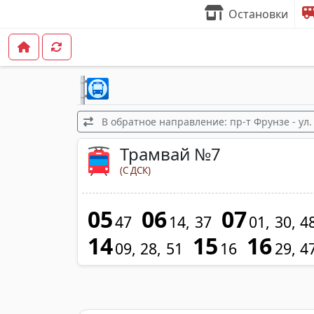
Остановки
В обратное направление: пр-т Фрунзе - ул.
Трамвай №7
(С ДСК)
05
06
07
47
14
37
01
30
4
14
15
16
09
28
51
16
29
4