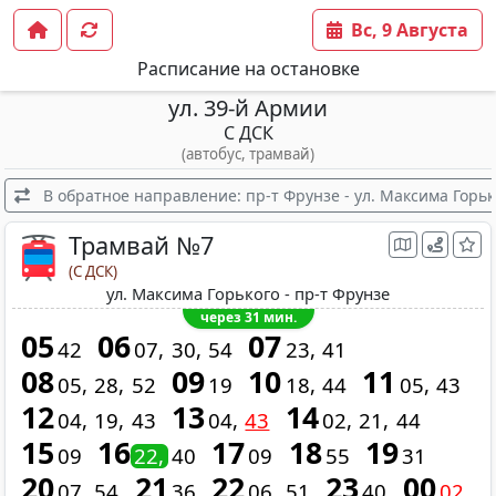
Вс, 9 Августа
Расписание на остановке
ул. 39-й Армии
С ДСК
(автобус, трамвай)
В обратное направление: пр-т Фрунзе - ул. Максима Горьк
Трамвай №7
(С ДСК)
ул. Максима Горького - пр-т Фрунзе
через 31 мин.
05
06
07
42
07
30
54
23
41
08
09
10
11
05
28
52
19
18
44
05
43
12
13
14
04
19
43
04
43
02
21
44
15
16
17
18
19
09
22
40
09
55
31
20
21
22
23
00
07
54
36
06
51
40
02