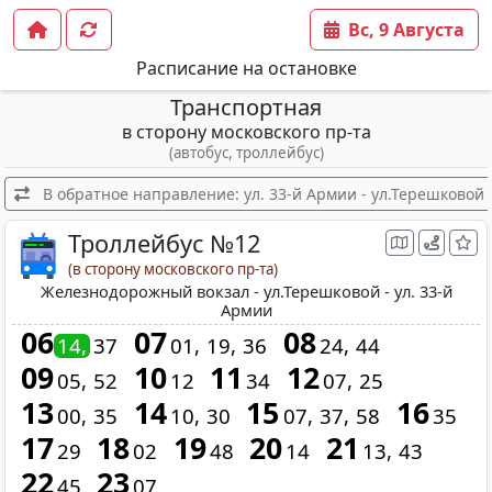
Вс, 9 Августа
Расписание на остановке
Транспортная
в сторону московского пр-та
(автобус, троллейбус)
В обратное направление: ул. 33-й Армии - ул.Терешковой
Троллейбус №12
(в сторону московского пр-та)
Железнодорожный вокзал - ул.Терешковой - ул. 33-й
Армии
06
07
08
14
37
01
19
36
24
44
09
10
11
12
05
52
12
34
07
25
13
14
15
16
00
35
10
30
07
37
58
35
17
18
19
20
21
29
02
48
14
13
43
22
23
45
07