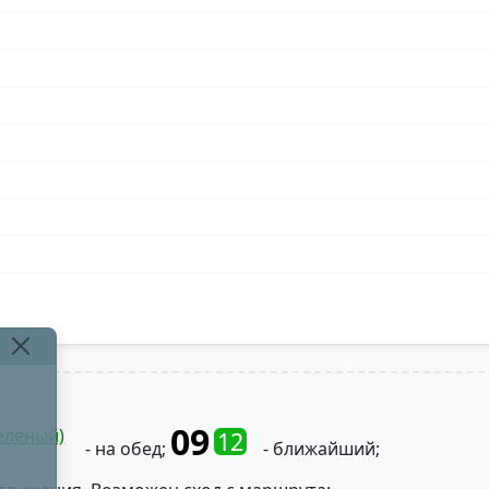
09
елёный)
12
- на обед;
- ближайший;