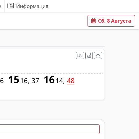
е
Информация
Сб, 8 Августа
15
16
6
16
37
14
48