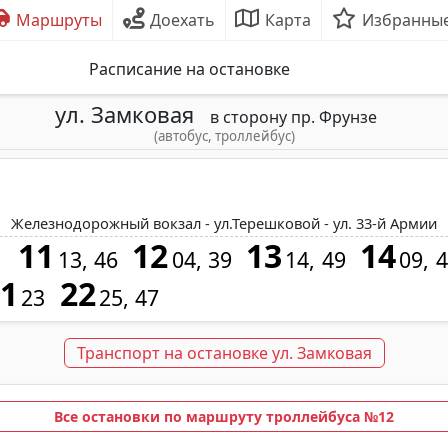
Маршруты
Доехать
Карта
Избранны
Расписание на остановке
ул. Замковая
в сторону пр. Фрунзе
(автобус, троллейбус)
Железнодорожный вокзал - ул.Терешковой - ул. 33-й Армии
11
12
13
14
1
13
46
04
39
14
49
09
4
21
22
23
25
47
Транспорт на остановке ул. Замковая
Все остановки по маршруту троллейбуса №12