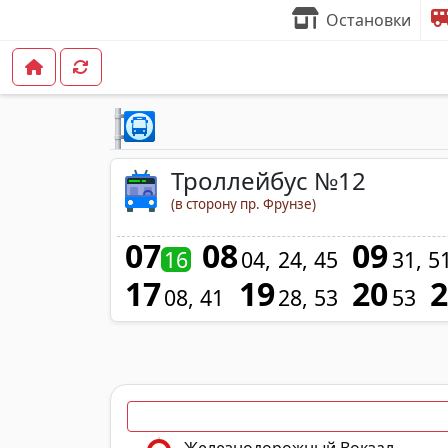
Остановки
Троллейбус №12
(в сторону пр. Фрунзе)
07
08
09
16
04
24
45
31
5
17
19
20
08
41
28
53
53