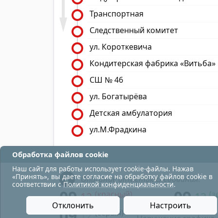
Транспортная
Следственный комитет
ул. Короткевича
Кондитерская фабрика «Витьба»
СШ № 46
ул. Богатырёва
Детская амбулатория
ул.М.Фрадкина
Обработка файлов cookie
Наш сайт для работы использует cookie-файлы. Нажав
«Принять», вы даете согласие на обработку файлов cookie в
Описание отметок следования:
соответствии с
Политикой конфиденциальности
.
09
09
(красный)
(з
12
12
- в парк;
Отклонить
Настроить
09
(серый)
12