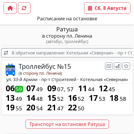
Сб, 8 Августа
Расписание на остановке
Ратуша
в сторону пл. Ленина
(автобус, троллейбус)
В обратное направление: Котельная «Северная» - пр-т Стр
Троллейбус №15
(в сторону пл. Ленина)
ул. 33-й Армии - пр-т Строителей - Котельная «Северная»
06
07
09
11
12
59
49
07
57
44
45
13
14
15
16
17
18
49
48
52
52
53
58
19
20
21
22
55
54
47
50
Транспорт на остановке Ратуша