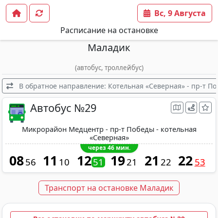
Вс, 9 Августа
Расписание на остановке
Маладик
(автобус, троллейбус)
В обратное направление: Котельная «Северная» - пр-т П
Автобус №29
Микрорайон Медцентр - пр-т Победы - котельная
«Северная»
через 46 мин.
08
11
12
19
21
22
56
10
51
21
22
53
Транспорт на остановке Маладик