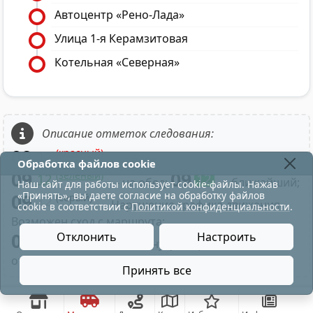
Автоцентр «Рено-Лада»
Улица 1-я Керамзитовая
Котельная «Северная»
Описание отметок следования:
09
(красный)
12
- в парк;
Обработка файлов cookie
09
09
(зелёный)
12
12
- на обед;
- ближайший;
Наш сайт для работы использует cookie-файлы. Нажав
«Принять», вы даете согласие на обработку файлов
09
(серый)
12
- Нарушение графика движения.
cookie в соответствии с
Политикой конфиденциальности
.
Возможен сход с маршрута;
09
Отклонить
Настроить
- Нажатие на минуту отправления
отображает время по рейсу маршрута;
Принять все