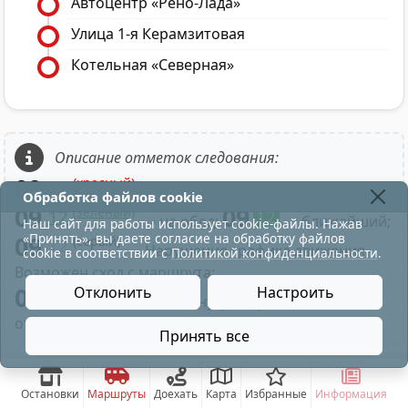
Автоцентр «Рено-Лада»
Улица 1-я Керамзитовая
Котельная «Северная»
Описание отметок следования:
09
(красный)
12
- в парк;
Обработка файлов cookie
09
09
(зелёный)
12
12
- на обед;
- ближайший;
Наш сайт для работы использует cookie-файлы. Нажав
«Принять», вы даете согласие на обработку файлов
09
(серый)
12
- Нарушение графика движения.
cookie в соответствии с
Политикой конфиденциальности
.
Возможен сход с маршрута;
09
Отклонить
Настроить
- Нажатие на минуту отправления
отображает время по рейсу маршрута;
Принять все
остановка движения по троллейбусу на плСвободы-
Остановки
Маршруты
Доехать
Карта
Избранные
Информация