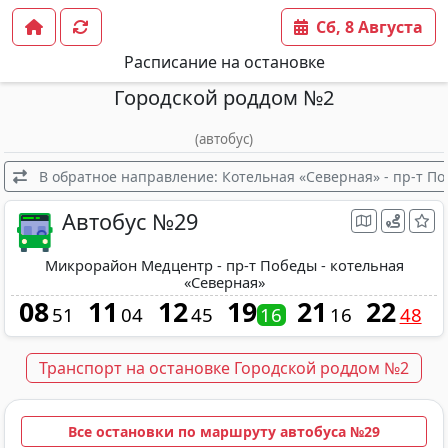
Сб, 8 Августа
Расписание на остановке
Городской роддом №2
(автобус)
В обратное направление: Котельная «Северная» - пр-т П
Автобус №29
Микрорайон Медцентр - пр-т Победы - котельная
«Северная»
08
11
12
19
21
22
51
04
45
16
16
48
Транспорт на остановке Городской роддом №2
Все остановки по маршруту автобуса №29