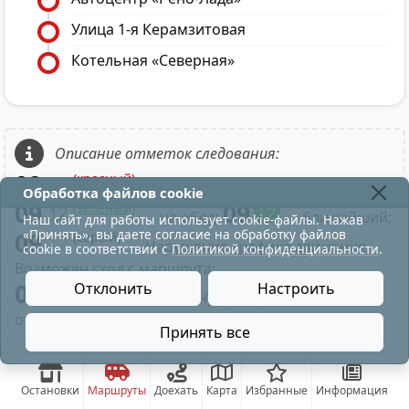
Улица 1-я Керамзитовая
Котельная «Северная»
Описание отметок следования:
09
(красный)
12
- в парк;
Обработка файлов cookie
09
09
(зелёный)
12
12
- на обед;
- ближайший;
Наш сайт для работы использует cookie-файлы. Нажав
«Принять», вы даете согласие на обработку файлов
09
(серый)
12
- Нарушение графика движения.
cookie в соответствии с
Политикой конфиденциальности
.
Возможен сход с маршрута;
09
Отклонить
Настроить
- Нажатие на минуту отправления
отображает время по рейсу маршрута;
Принять все
Остановки
Маршруты
Доехать
Карта
Избранные
Информация