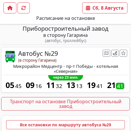
Сб, 8 Августа
Расписание на остановке
Приборостроительный завод
в сторону Гагарина
(автобус, троллейбус)
Автобус №29
(в сторону Гагарина)
Микрорайон Медцентр - пр-т Победы - котельная
«Северная»
через 23 мин.
05
09
11
13
19
21
45
16
32
13
41
41
Транспорт на остановке Приборостроительный
завод
Все остановки по маршруту автобуса №29