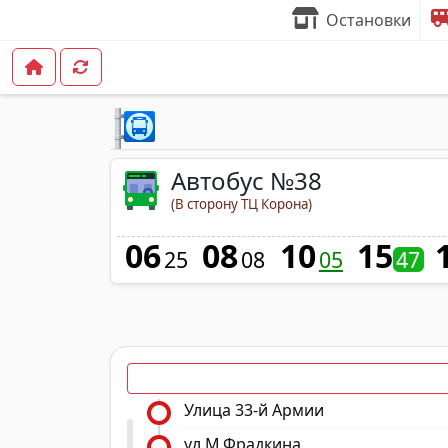
Остановки
Автобус №38
(В сторону ТЦ Корона)
06
08
10
15
25
08
05
47
Улица 33-й Армии
ул.М.Фрадкина