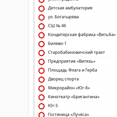
Детская амбулатория
ул. Богатырёва
СШ № 46
Кондитерская фабрика «Витьба»
Билево-1
Старобабиновичский тракт
Предприятие «Витязь»
Площадь Флага и Герба
Дворец спорта
Микрорайон «Юг-6»
Кинотеатр «Бригантина»
Юг-5
Гостиница «Лучёса»