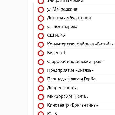
Улица 33-й Армии
ул.М.Фрадкина
Детская амбулатория
ул. Богатырёва
СШ № 46
Кондитерская фабрика «Витьба»
Билево-1
Старобабиновичский тракт
Предприятие «Витязь»
Площадь Флага и Герба
Дворец спорта
Микрорайон «Юг-6»
Кинотеатр «Бригантина»
Юг-5