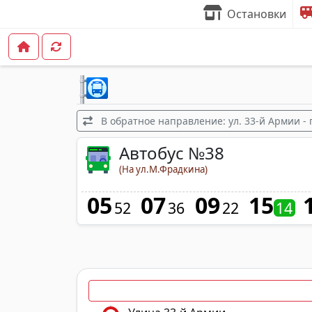
Остановки
В обратное направление: ул. 33-й Армии - 
Автобус №38
(На ул.М.Фрадкина)
05
07
09
15
52
36
22
14