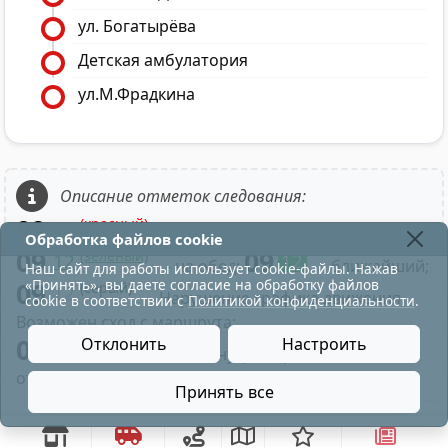
ул. Богатырёва
Детская амбулатория
ул.М.Фрадкина
Описание отметок следования:
09
(красный)
12
- в парк;
Обработка файлов cookie
09
09
(зелёный)
12
12
- на обед;
- ближайший;
Наш сайт для работы использует cookie-файлы. Нажав
«Принять», вы даете согласие на обработку файлов
09
(серый)
12
- Нарушение графика движения.
cookie в соответствии с
Политикой конфиденциальности
.
Возможен сход с маршрута;
09
Отклонить
Настроить
- Нажатие на минуту отправления
отображает время по рейсу маршрута;
Принять все
остановка движения троллейбусов по ул. Ленина, 