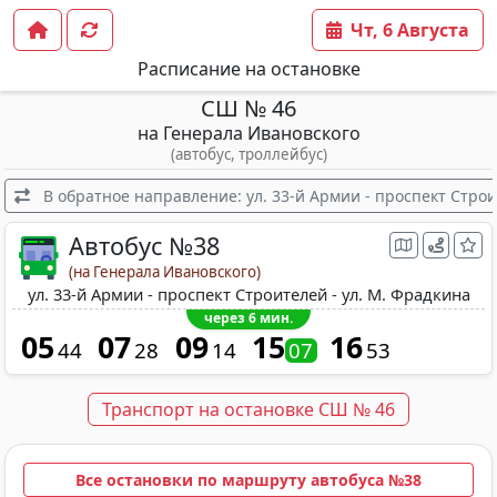
Чт, 6 Августа
Расписание на остановке
СШ № 46
на Генерала Ивановского
(автобус, троллейбус)
В обратное направление: ул. 33-й Армии - проспект Строи
Автобус №38
(на Генерала Ивановского)
ул. 33-й Армии - проспект Строителей - ул. М. Фрадкина
через 6 мин.
05
07
09
15
16
44
28
14
07
53
Транспорт на остановке СШ № 46
Все остановки по маршруту автобуса №38