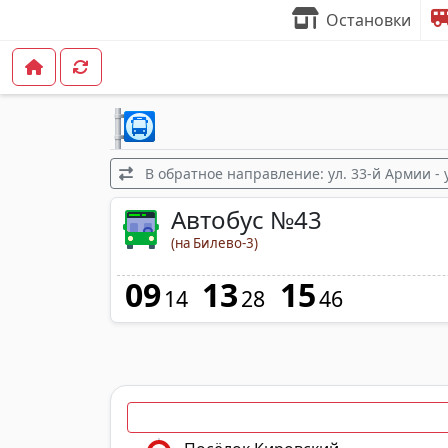
Остановки
В обратное направление: ул. 33-й Армии - 
Автобус №43
(на Билево-3)
09
13
15
14
28
46