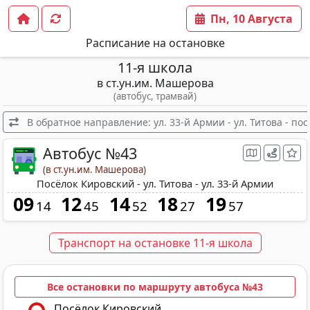
Пн, 10 Августа
Расписание на остановке
11-я школа
в ст.ун.им. Машерова
(автобус, трамвай)
В обратное направление: ул. 33-й Армии - ул. Титова - по
Автобус №43
(в ст.ун.им. Машерова)
Посёлок Кировский - ул. Титова - ул. 33-й Армии
09
12
14
18
19
14
45
52
27
57
Транспорт на остановке 11-я школа
Все остановки по маршруту автобуса №43
Посёлок Кировский