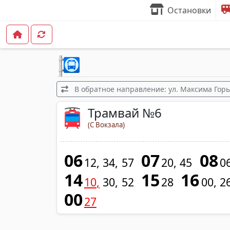
Остановки
В обратное направление: ул. Максима Горьк
Трамвай №6
(С Вокзала)
06
07
08
12
34
57
20
45
0
14
15
16
10
30
52
28
00
2
00
27