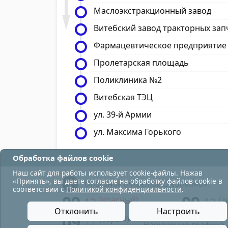
Маслоэкстракционный завод
Витебский завод тракторных зап
Фармацевтическое предприятие
Пролетарская площадь
Поликлиника №2
Витебская ТЭЦ
ул. 39-й Армии
ул. Максима Горького
Обработка файлов cookie
Наш сайт для работы использует cookie-файлы. Нажав
«Принять», вы даете согласие на обработку файлов cookie в
Описание отметок следования:
соответствии с
Политикой конфиденциальности
.
09
09
(красный)
(з
12
12
- в парк;
Отклонить
Настроить
09
(серый)
12
- Нарушение графика 