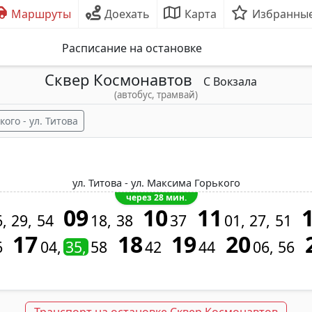
Маршруты
Доехать
Карта
Избранны
Расписание на остановке
Сквер Космонавтов
С Вокзала
(автобус, трамвай)
ого - ул. Титова
ул. Титова - ул. Максима Горького
через 28 мин.
09
10
11
6
29
54
18
38
37
01
27
51
17
18
19
20
6
04
35
58
42
44
06
56