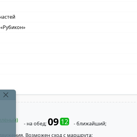
частей
 «Рубикон»
09
елёный)
12
- на обед;
- ближайший;
движения. Возможен сход с маршрута;