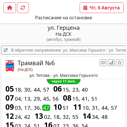
Чт, 6 Августа
Расписание на остановке
ул. Герцена
На ДСК
(автобус, трамвай)
В обратное направление: ул. Максима Горького - ул. Титов
Трамвай №6
(На ДСК)
ул. Титова - ул. Максима Горького
через 11 мин.
05
06
18
30
44
57
15
23
40
07
08
04
13
29
45
56
15
41
51
09
10
11
03
17
36
47
51
10
31
44
57
12
13
14
24
42
02
18
32
55
34
48
15
16
03
24
51
07
23
36
54