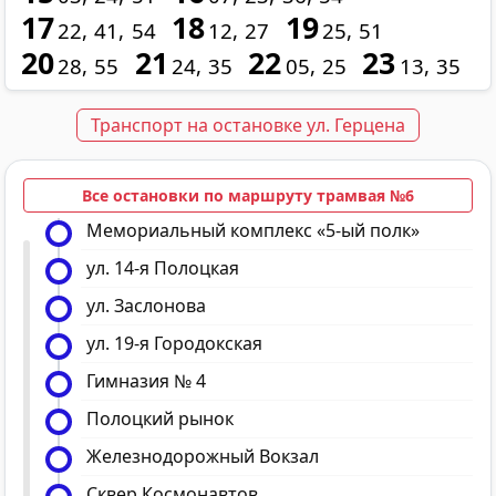
17
18
19
22
41
54
12
27
25
51
20
21
22
23
28
55
24
35
05
25
13
35
Транспорт на остановке ул. Герцена
Все остановки по маршруту трамвая №6
Мемориальный комплекс «5-ый полк»
ул. 14-я Полоцкая
ул. Заслонова
ул. 19-я Городокская
Гимназия № 4
Полоцкий рынок
Железнодорожный Вокзал
Сквер Космонавтов