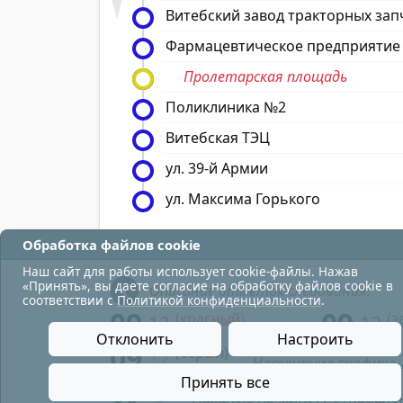
Витебский завод тракторных зап
Фармацевтическое предприятие
Пролетарская площадь
Поликлиника №2
Витебская ТЭЦ
ул. 39-й Армии
ул. Максима Горького
Обработка файлов cookie
Наш сайт для работы использует cookie-файлы. Нажав
«Принять», вы даете согласие на обработку файлов cookie в
Описание отметок следования:
соответствии с
Политикой конфиденциальности
.
09
09
(красный)
(з
12
12
- в парк;
Отклонить
Настроить
09
(серый)
12
- Нарушение графика 
09
Принять все
- Нажатие на минуту отправле