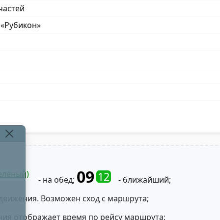
частей
 «Рубикон»
09
елёный)
12
- на обед;
- ближайший;
движения. Возможен сход с маршрута;
ния отображает время по рейсу маршрута;