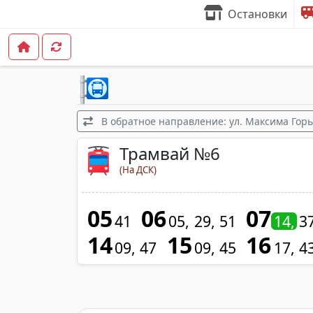
Остановки
В обратное направление: ул. Максима Горьк
Трамвай №6
(На ДСК)
05
06
07
41
05
29
51
14
3
14
15
16
09
47
09
45
17
4