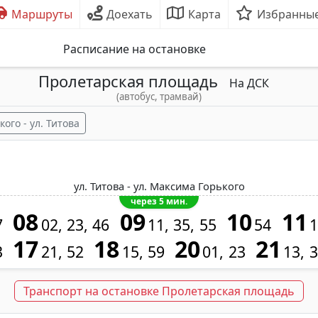
Маршруты
Доехать
Карта
Избранны
Расписание на остановке
Пролетарская площадь
На ДСК
(автобус, трамвай)
ого - ул. Титова
ул. Титова - ул. Максима Горького
через 5 мин.
08
09
10
11
7
02
23
46
11
35
55
54
1
17
18
20
21
3
21
52
15
59
01
23
13
3
Транспорт на остановке Пролетарская площадь