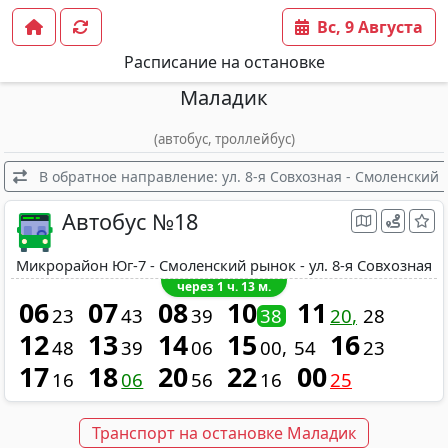
Вс, 9 Августа
Расписание на остановке
Маладик
(автобус, троллейбус)
В обратное направление: ул. 8-я Совхозная - Смоленский
Автобус №18
Микрорайон Юг-7 - Смоленский рынок - ул. 8-я Совхозная
через 1 ч. 13 м.
06
07
08
10
11
23
43
39
38
20
28
12
13
14
15
16
48
39
06
00
54
23
17
18
20
22
00
16
06
56
16
25
Транспорт на остановке Маладик