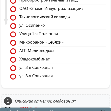
Приборостроительный завод
ОАО «Знамя Индустриализации»
Технологический колледж
ул. Осипенко
Улица 1-я Полярная
Микрорайон «Себяхи»
АТП Мелиоводхоз
Хладокомбинат
ул. 3-я Совхозная
ул. 8-я Совхозная
Описание отметок следования:
09
(красный)
12
- в парк;