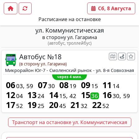
Сб, 8 Августа
Расписание на остановке
ул. Коммунистическая
в сторону ул. Гагарина
(автобус, троллейбус)
Автобус №18
(в сторону ул. Гагарина)
Микрорайон Юг-7 - Смоленский рынок - ул. 8-я Совхозная
через 4 мин.
06
07
08
09
11
03
59
30
19
15
14
12
13
14
15
16
04
24
15
42
36
30
59
17
19
20
21
22
52
25
45
32
52
Транспорт на остановке ул. Коммунистическая