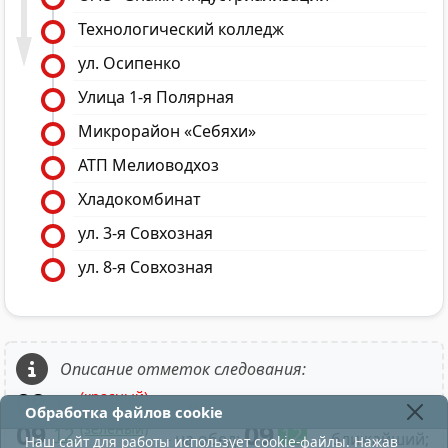
Технологический колледж
ул. Осипенко
Улица 1-я Полярная
Микрорайон «Себяхи»
АТП Мелиоводхоз
Хладокомбинат
ул. 3-я Совхозная
ул. 8-я Совхозная
Описание отметок следования:
09
(красный)
12
- в парк;
Обработка файлов cookie
09
09
(зелёный)
12
12
- на обед;
- ближайший;
Наш сайт для работы использует cookie-файлы. Нажав