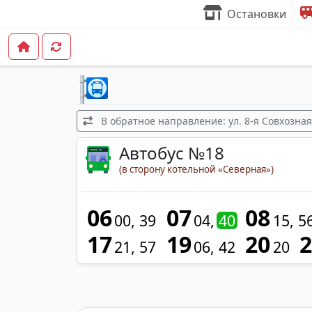
Остановки
В обратное направление: ул. 8-я Совхозна
Автобус №18
(в сторону котельной «Северная»)
06
07
08
00
39
04
40
15
5
17
19
20
21
57
06
42
20