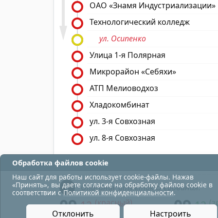
ОАО «Знамя Индустриализации»
Технологический колледж
ул. Осипенко
Улица 1-я Полярная
Микрорайон «Себяхи»
АТП Мелиоводхоз
Хладокомбинат
ул. 3-я Совхозная
ул. 8-я Совхозная
Обработка файлов cookie
Наш сайт для работы использует cookie-файлы. Нажав
«Принять», вы даете согласие на обработку файлов cookie в
Описание отметок следования:
соответствии с
Политикой конфиденциальности
.
09
09
(красный)
(з
12
12
- в парк;
Отклонить
Настроить