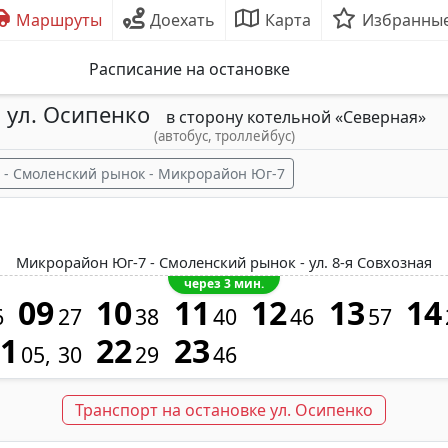
Маршруты
Доехать
Карта
Избранны
Расписание на остановке
ул. Осипенко
в сторону котельной «Северная»
(автобус, троллейбус)
я - Смоленский рынок - Микрорайон Юг-7
Микрорайон Юг-7 - Смоленский рынок - ул. 8-я Совхозная
через 3 мин.
09
10
11
12
13
14
6
27
38
40
46
57
21
22
23
05
30
29
46
Транспорт на остановке ул. Осипенко