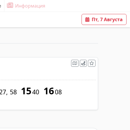
е
Информация
Пт, 7 Августа
15
16
27
58
40
08