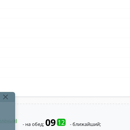
09
елёный)
12
- на обед;
- ближайший;