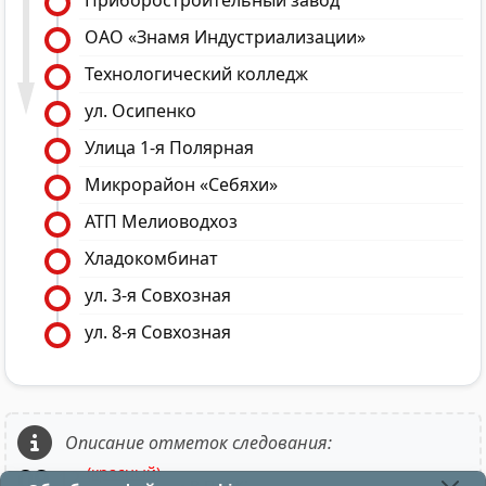
Приборостроительный завод
ОАО «Знамя Индустриализации»
Технологический колледж
ул. Осипенко
Улица 1-я Полярная
Микрорайон «Себяхи»
АТП Мелиоводхоз
Хладокомбинат
ул. 3-я Совхозная
ул. 8-я Совхозная
Описание отметок следования:
09
(красный)
12
- в парк;