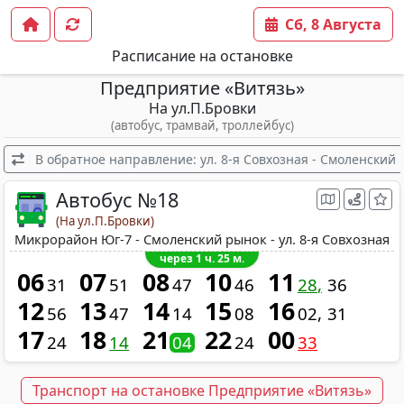
Сб, 8 Августа
Расписание на остановке
Предприятие «Витязь»
На ул.П.Бровки
(автобус, трамвай, троллейбус)
В обратное направление: ул. 8-я Совхозная - Смоленский
Автобус №18
(На ул.П.Бровки)
Микрорайон Юг-7 - Смоленский рынок - ул. 8-я Совхозная
через 1 ч. 25 м.
06
07
08
10
11
31
51
47
46
28
36
12
13
14
15
16
56
47
14
08
02
31
17
18
21
22
00
24
14
04
24
33
Транспорт на остановке Предприятие «Витязь»