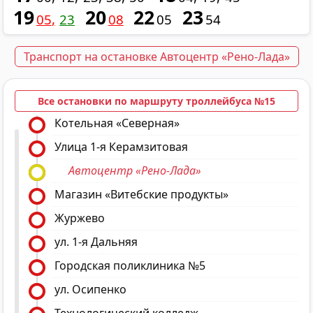
19
20
22
23
05
23
08
05
54
Транспорт на остановке Автоцентр «Рено-Лада»
Все остановки по маршруту троллейбуса №15
Котельная «Северная»
Улица 1-я Керамзитовая
Автоцентр «Рено-Лада»
Магазин «Витебские продукты»
Журжево
ул. 1-я Дальняя
Городская поликлиника №5
ул. Осипенко