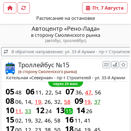
Пт, 7 Августа
Расписание на остановке
Автоцентр «Рено-Лада»
в сторону Смоленского рынка
(автобус, троллейбус)
В обратное направление: ул. 33-й Армии - пр-т Строителе
Троллейбус №15
(в сторону Смоленского рынка)
Котельная «Северная» - пр-т Строителей - ул. 33-й Армии
через 24 мин.
05
06
07
48
11
22
54
36
47
56
08
09
06
14
19
26
32
58
19
37
10
12
13
14
11
33
24
15
26
15
16
02
19
32
46
58
11
41
17
18
00
12
23
38
50
04
19
45