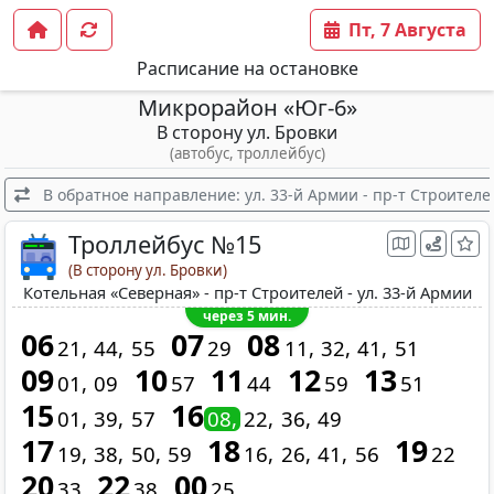
Пт, 7 Августа
Расписание на остановке
Микрорайон «Юг-6»
В сторону ул. Бровки
(автобус, троллейбус)
В обратное направление: ул. 33-й Армии - пр-т Строителе
Троллейбус №15
(В сторону ул. Бровки)
Котельная «Северная» - пр-т Строителей - ул. 33-й Армии
через 5 мин.
06
07
08
21
44
55
29
11
32
41
51
09
10
11
12
13
01
09
57
44
59
51
15
16
01
39
57
08
22
36
49
17
18
19
19
38
50
59
16
26
41
56
22
20
22
00
33
38
25