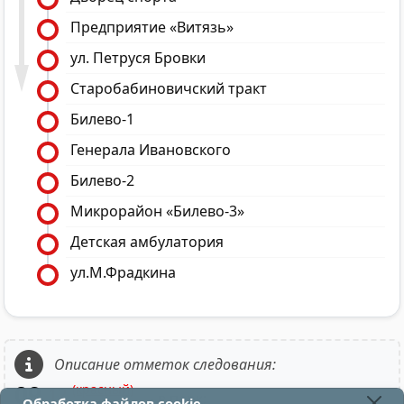
Предприятие «Витязь»
ул. Петруся Бровки
Старобабиновичский тракт
Билево-1
Генерала Ивановского
Билево-2
Микрорайон «Билево-3»
Детская амбулатория
ул.М.Фрадкина
Описание отметок следования:
09
(красный)
12
- в парк;
Обработка файлов cookie